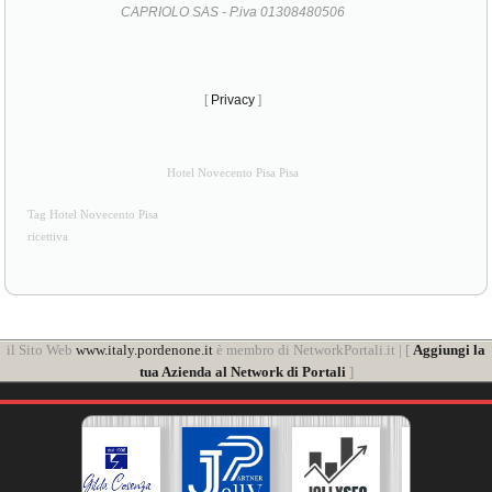
CAPRIOLO SAS - P.iva 01308480506
[
Privacy
]
Hotel Novecento Pisa Pisa
Tag Hotel Novecento Pisa
ricettiva
il Sito Web
www.italy.pordenone.it
è membro di NetworkPortali.it | [
Aggiungi la
tua Azienda al Network di Portali
]