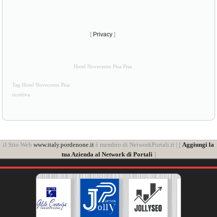
[
Privacy
]
Hotel Novecento Pisa Pisa
Tag Hotel Novecento Pisa
ricettiva
il Sito Web
www.italy.pordenone.it
è membro di NetworkPortali.it | [
Aggiungi la
tua Azienda al Network di Portali
]