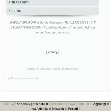
TRASPORTI
ALTRO
DATOLA SPURGHI di Datola Giuseppe - P.I. 01155150863 - C.F.
DTLGPP78H01G580U - Possibilità di pronto intervento H24 da
concordare caso per caso.
[
Privacy
]
impianti di trattamento acque industriali enna
Tag Datola, non solo spurghi
il Sito Web
www.italy.pordenone.it
è membro di NetworkPortali.it | [
Aggiungi la