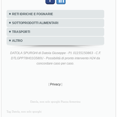
RETI IDRICHE E FOGNARIE
SOTTOPRODOTTI ALIMENTARI
TRASPORTI
ALTRO
DATOLA SPURGHI di Datola Giuseppe - P.I. 01155150863 - C.F.
DTLGPP78H01G580U - Possibilità di pronto intervento H24 da
concordare caso per caso.
[
Privacy
]
Datola, non solo spurghi Piazza Armerina
Tag Datola, non solo spurghi