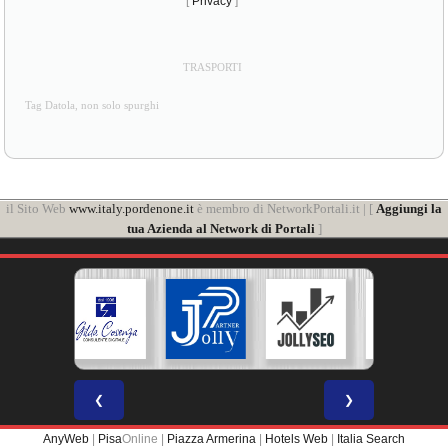
[
Privacy
]
TRASPORTI
Tag Datola, non solo spurghi
il Sito Web
www.italy.pordenone.it
è membro di NetworkPortali.it | [
Aggiungi la
tua Azienda al Network di Portali
]
❮
❯
AnyWeb
|
Pisa
Online |
Piazza Armerina
|
Hotels Web
|
Italia Search