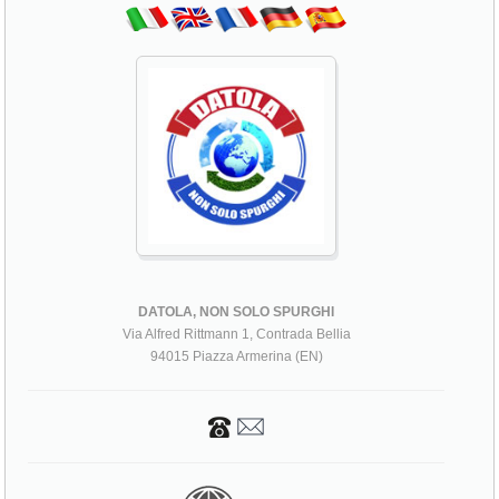
DATOLA, NON SOLO SPURGHI
Via Alfred Rittmann 1, Contrada Bellia
94015 Piazza Armerina (EN)