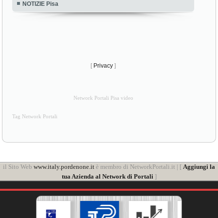
NOTIZIE Pisa
[
Privacy
]
Network Portali Pisa video
Tag Network Portali
il Sito Web
www.italy.pordenone.it
è membro di NetworkPortali.it | [
Aggiungi la
tua Azienda al Network di Portali
]