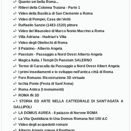
Quanto sei bella Roma...
Rilievi della Colonna Traiana - Parte 1
Video della Basilica di San Clemente a Roma
Video di Pompei, Casa dei Vettii
Raffaello Sanzio (1483-1520) pittore
Video del Mausoleo di Marco Nonio Macrino a Roma
Villa Adriana - Hadrian's Villa
Video degli Obelischi di Roma
Il Palatino - Alberto Angela
Paestum - Passaggio a Nord Ovest Alberto Angela
Magica Italia. I Templi Di Paestum SALERNO
Terme di Caracalla da Passaggio a Nord Ovest Albert Angela
I primi insediamenti e lo sviluppo nell'antica città di Roma
Foro Romano. Ricostruzione 3D virtuale
Ischia Ponte (Festa di Sant'Anna)
Roma Antica (I monumenti)
ROMA IN 3D
STORIA ED ARTE NELLA CATTEDRALE DI SANT'AGATA A
GALLIPOLI
LA DOMUS AUREA - Il palazzo di Nerone ROMA
La Vita Quotidiana In Una Domus Romana Nel 100 d.C
Video degli acquedotti romani
Alberto Angela spiega il Pantheon