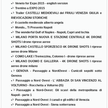
Veneto for Expo 2015 - english version
Trentino a EXPO 2015
Trailer CASTELLI MEDIOEVALI del FRIULI VENEZIA GIULIA e
RIEVOCAZIONI STORICHE
Il castello medievale alberto angela
Mondo... Ti Presento Napoli
The wonderful Gulf of Naples - Napoli, Capri and Ischia
MILANO PORTA NUOVA E STAZIONE CENTRALE 4K DRONE
SHOTS I drone riprese aeree
MILANO CASTELLO SFORZESCO 4K DRONE SHOTS I riprese
aeree drone Milano
COMO LAKE I Tremezzina, Colonno I - drone riprese aeree
MILANO DUOMO E GALLERIA - 4K DRONE SHOTS I riprese
aeree drone milano
GENOVA - Passaggio a NordOvest - Cunicoli sepolti sotto
Genova
Passaggio a Nord Ovest - L' ABBAZIA DI SAN VINCENZO AL
VOLTURNO - Rocchetta a Volturno (IS)
Passaggio a Nord-Ovest: Gli scavi della metropolitana di
Napoli - parte 1
Passaggio a Nord Ovest :I canali e gli edifici di Venezia
Passaggio a Nord Ovest - Siena sotterranea