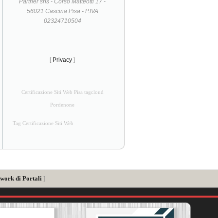
Partner srls - Corso Matteotti 17 -
56021 Cascina Pisa - P.IVA
02324710504
[
Privacy
]
Certificazione Siti Web Pisa tagcloud
Pordenone
Tag Certificazione Siti Web
twork di Portali
]