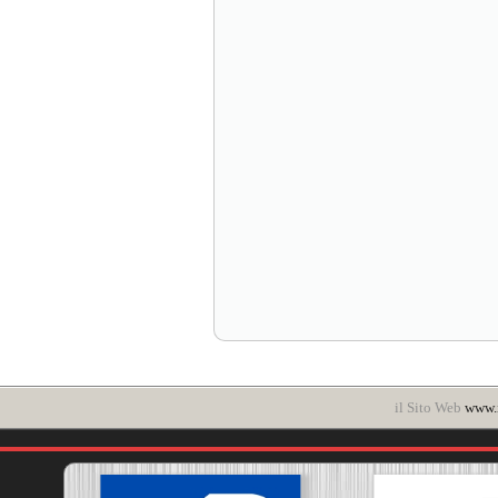
il Sito Web
www.i