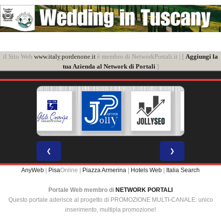
il Sito Web
www.italy.pordenone.it
è membro di NetworkPortali.it | [
Aggiungi la
tua Azienda al Network di Portali
]
❮
❯
AnyWeb
|
Pisa
Online |
Piazza Armerina
|
Hotels Web
|
Italia Search
Portale Web membro di
NETWORK PORTALI
Questo portale aderisce al progetto di PROMOZIONE MULTI-CANALE: unico
inserimento, multipla promozione!