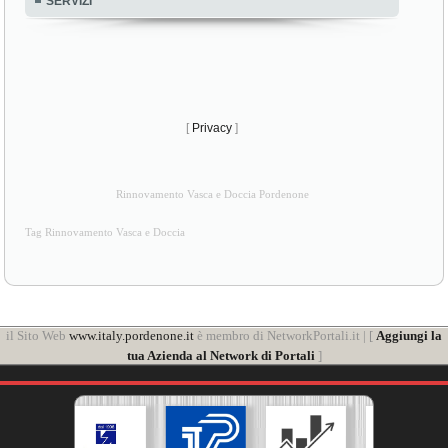
SERVIZI
[
Privacy
]
Rinnovamento Vasca e Doccia Pordenone
Tag Rinnovamento Vasca e Doccia
il Sito Web
www.italy.pordenone.it
è membro di NetworkPortali.it | [
Aggiungi la
tua Azienda al Network di Portali
]