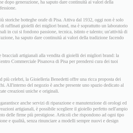
one dopo generazione, ha saputo dare continuità ai valori della
ofessione.
iù storiche botteghe orafe di Pisa. Attiva dal 1932, oggi non è solo
di raffinati gioielli dei migliori brand, ma è soprattutto un laboratorio
ali in cui si fondono passione, tecnica, istinto e talento; un'attività di
zione, ha saputo dare continuità ai valori della tradizione facendo
 bracciali artigianali alla vendita di gioielli dei migliori brand: la
 Centro Commerciale Pisanova di Pisa per prendersi cura dei tuoi
d più celebri, la Gioielleria Benedetti offre una ricca proposta dei
chi. All'interno del negozio è anche presente uno spazio dedicato al
ate creazioni uniche e originali.
a garantisce anche servizi di riparazione e manutenzione di orologi ed
reazioni artigianali, è possibile scegliere il gioiello perfetto nell'ampio
nto delle firme più prestigiose. Articoli che rispondono ad ogni tipo
zione e qualità, senza rinunciare a modelli sempre nuovi e design