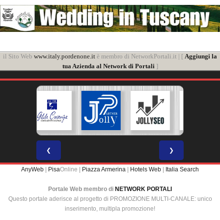
il Sito Web
www.italy.pordenone.it
è membro di NetworkPortali.it | [
Aggiungi la
tua Azienda al Network di Portali
]
❮
❯
AnyWeb
|
Pisa
Online |
Piazza Armerina
|
Hotels Web
|
Italia Search
Portale Web membro di
NETWORK PORTALI
Questo portale aderisce al progetto di PROMOZIONE MULTI-CANALE: unico
inserimento, multipla promozione!