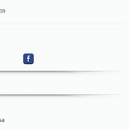
359
sa