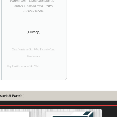
Partner srls - Corso Matteotti 17 -
56021 Cascina Pisa - P.IVA
02324710504
[
Privacy
]
Certificazione Siti Web Pisa telefono
Pordenone
Tag Certificazione Siti Web
twork di Portali
]