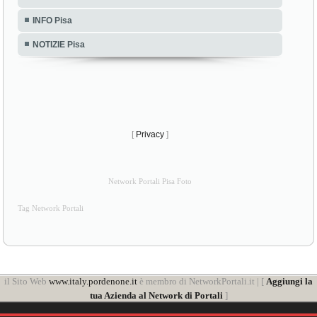
INFO Pisa
NOTIZIE Pisa
[
Privacy
]
Network Portali Pisa Foto
Tag Network Portali
il Sito Web
www.italy.pordenone.it
è membro di NetworkPortali.it | [
Aggiungi la
tua Azienda al Network di Portali
]