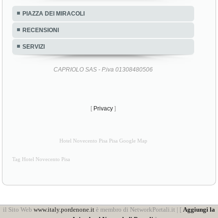
PIAZZA DEI MIRACOLI
RECENSIONI
SERVIZI
CAPRIOLO SAS - P.iva 01308480506
[
Privacy
]
Hotel Novecento Pisa Pisa Google Map
Tag Hotel Novecento Pisa
il Sito Web
www.italy.pordenone.it
è membro di NetworkPortali.it | [
Aggiungi la