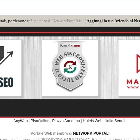
taly.pordenone.it
è membro di NetworkPortali.it | [
Aggiungi la tua Azienda al Ne
AnyWeb
|
Pisa
Online |
Piazza Armerina
|
Hotels Web
|
Italia Search
Portale Web membro di
NETWORK PORTALI
e aderisce al progetto di PROMOZIONE MULTI-CANALE: unico inserimento, multip