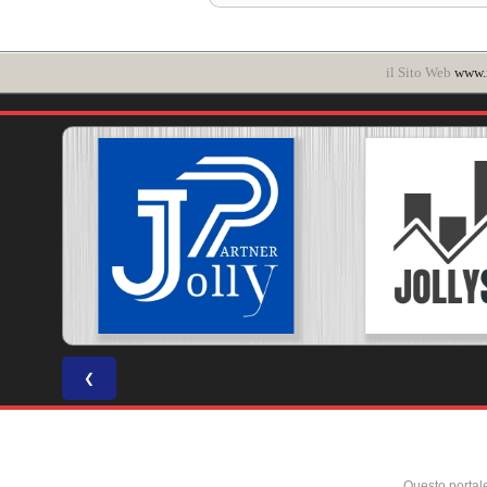
il Sito Web
www.i
❮
Questo portal