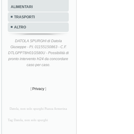
ALIMENTARI
TRASPORTI
ALTRO
DATOLA SPURGHI di Datola
Giuseppe - P.I. 01155150863 - C.F.
DTLGPP78H01G580U - Possibilità di
pronto intervento H24 da concordare
caso per caso.
[
Privacy
]
Datola, non solo spurghi Piazza Armerina
Tag Datola, non solo spurghi