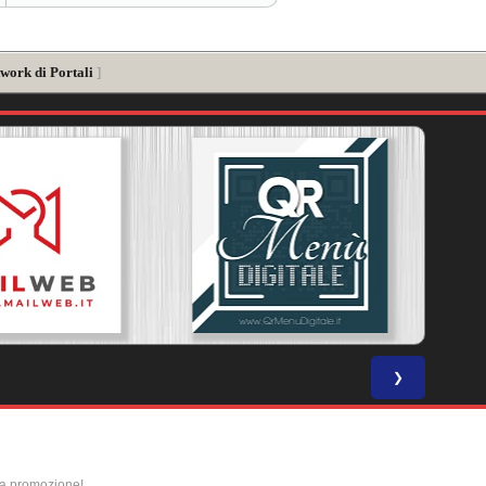
twork di Portali
]
❯
la promozione!