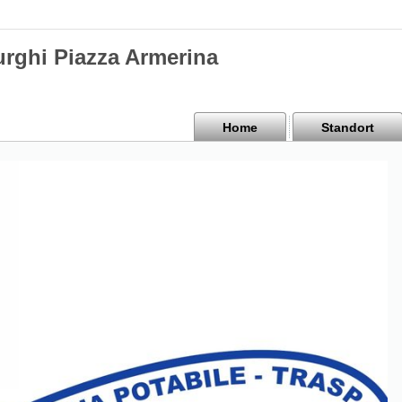
urghi Piazza Armerina
Home
Standort