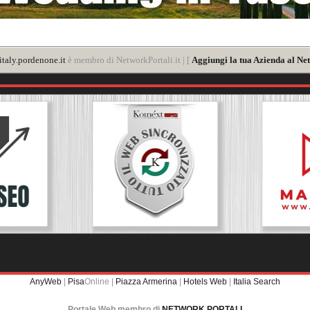
taly.pordenone.it
è membro di NetworkPortali.it | [
Aggiungi la tua Azienda al Ne
AnyWeb
|
Pisa
Online |
Piazza Armerina
|
Hotels Web
|
Italia Search
Portale Web membro di
NETWORK PORTALI