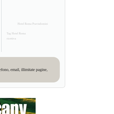
Hotel Roma Pravisdomini
Tag Hotel Roma
ricettiva
no, email, illimitate pagine,