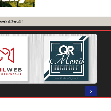
twork di Portali
]
❯