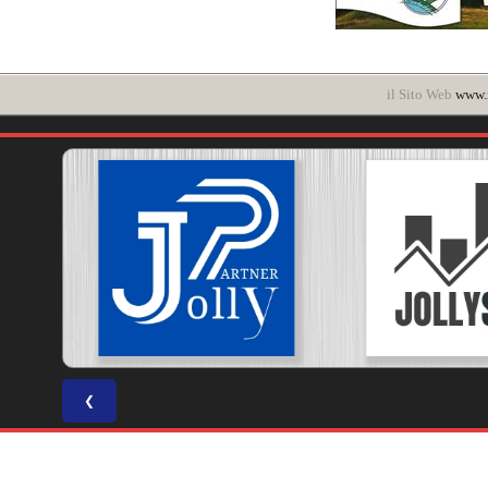
il Sito Web
www.i
❮